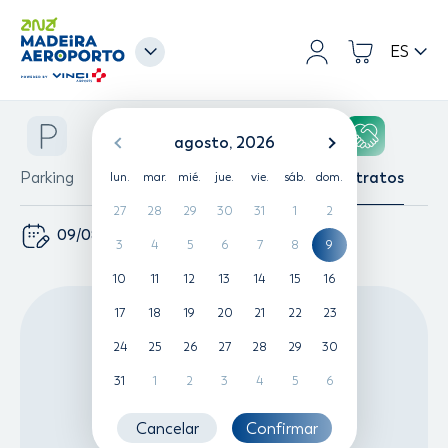
ES
LISBOA
agosto, 2026
PORTO
Parking
Lounge
Fast-Track
Contratos
lun.
mar.
mié.
jue.
vie.
sáb.
dom.
ALGARVE
27
28
29
30
31
1
2
MADEIRA
09/08/2026
3
4
5
6
7
8
9
AZORES
10
11
12
13
14
15
16
17
18
19
20
21
22
23
24
25
26
27
28
29
30
31
1
2
3
4
5
6
Cancelar
Confirmar