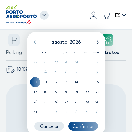
ES
LISBOA
agosto, 2026
PORTO
Parking
Lounge
Fast-Track
Contratos
lun.
mar.
mié.
jue.
vie.
sáb.
dom.
ALGARVE
27
28
29
30
31
1
2
MADEIRA
10/08/2026
3
4
5
6
7
8
9
AZORES
10
11
12
13
14
15
16
17
18
19
20
21
22
23
24
25
26
27
28
29
30
31
1
2
3
4
5
6
Cancelar
Confirmar